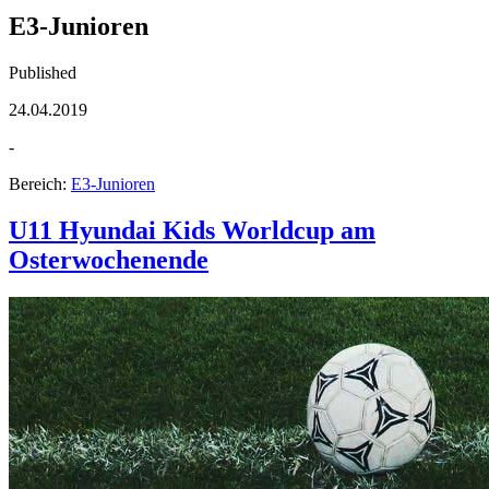
E3-Junioren
Published
24.04.2019
-
Bereich:
E3-Junioren
U11 Hyundai Kids Worldcup am
Osterwochenende