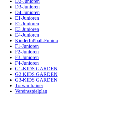
D2-Junioren
D3-Junioren
D4-Junioren
E1-Junioren
E2-Junioren
E3-Junioren
E4-Junioren
Kinderfußball-Funino
F1-Junioren
F2-Junioren
F3-Junioren
F4-Junioren
G1-KIDS GARDEN
G2-KIDS GARDEN
G3-KIDS GARDEN
Torwarttrainer
Vereinsspielplan