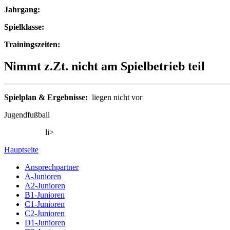
Jahrgang:
Spielklasse:
Trainingszeiten:
Nimmt z.Zt. nicht am Spielbetrieb teil
Spielplan & Ergebnisse:
liegen nicht vor
Jugendfußball
li>
Hauptseite
Ansprechpartner
A-Junioren
A2-Junioren
B1-Junioren
C1-Junioren
C2-Junioren
D1-Junioren