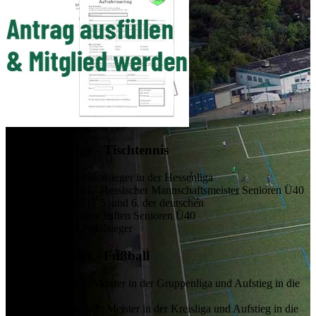
Größte Erfolge - Tischtennis
2023
Hessischer Pokalsieger in der Hessenliga
2015 + 2016 + 2017
Hessischer Mannschaftsmeister Senioren Ü40
2015 + 2016 + 2017
5. und 6. der deutschen
Mannschaftsmeisterschaften Senioren Ü40
2011
Hessischer Pokalsieger
Größte Erfolge - Fußball
2025 - B-Junioren:
Meister in der Gruppenliga und Aufstieg in die
Verbandsliga
2014 - 1. Mannschaft:
Meister in der Kreisliga und Aufstieg in die