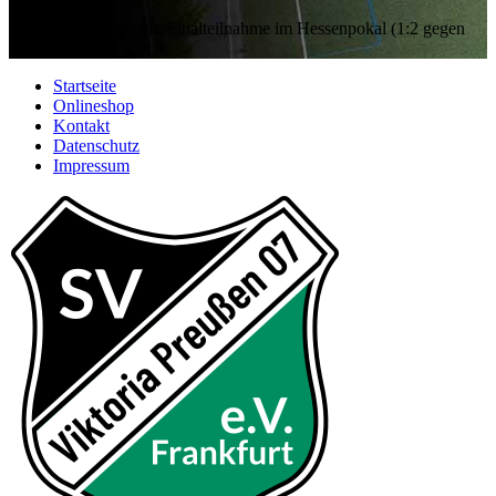
KOL
1981 - 1. Mannschaft:
Finalteilnahme im Hessenpokal (1:2 gegen
FSV Frankfurt)
Startseite
Onlineshop
Kontakt
Datenschutz
Impressum