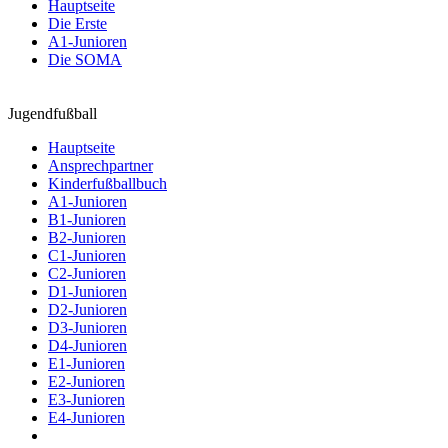
Hauptseite
Die Erste
A1-Junioren
Die SOMA
Jugendfußball
Hauptseite
Ansprechpartner
Kinderfußballbuch
A1-Junioren
B1-Junioren
B2-Junioren
C1-Junioren
C2-Junioren
D1-Junioren
D2-Junioren
D3-Junioren
D4-Junioren
E1-Junioren
E2-Junioren
E3-Junioren
E4-Junioren