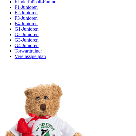
Kinderfußball-Funino
F1-Junioren
F2-Junioren
F3-Junioren
F4-Junioren
G1-Junioren
G2-Junioren
G3-Junioren
G4-Junioren
Torwarttrainer
Vereinsspielplan