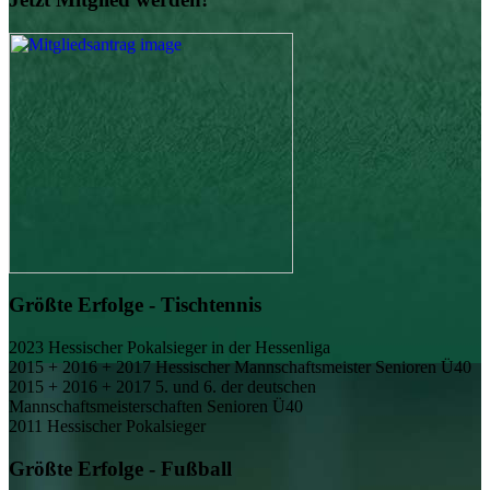
Größte Erfolge - Tischtennis
2023
Hessischer Pokalsieger in der Hessenliga
2015 + 2016 + 2017
Hessischer Mannschaftsmeister Senioren Ü40
2015 + 2016 + 2017
5. und 6. der deutschen
Mannschaftsmeisterschaften Senioren Ü40
2011
Hessischer Pokalsieger
Größte Erfolge - Fußball