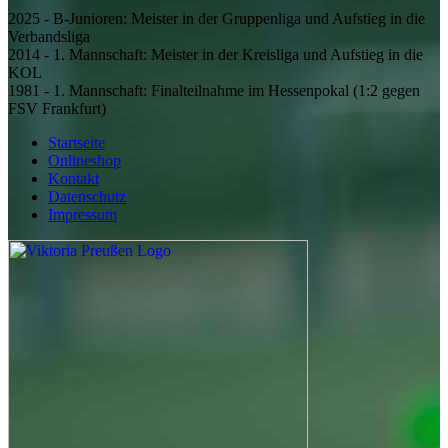
2025 - B-Junioren:
Meister in der Gruppenliga und Aufstieg in die
Verbandsliga
2014 - 1. Mannschaft:
Meister in der Kreisliga und Aufstieg in die
KOL
1981 - 1. Mannschaft:
Finalteilnahme im Hessenpokal (1:2 gegen
FSV Frankfurt)
Startseite
Onlineshop
Kontakt
Datenschutz
Impressum