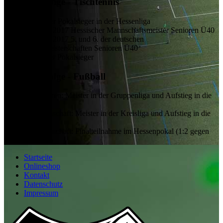
Größte Erfolge - Tischtennis
2023
Hessischer Pokalsieger in der Hessenliga
2015 + 2016 + 2017
Hessischer Mannschaftsmeister Senioren Ü40
2015 + 2016 + 2017
5. und 6. der deutschen
Mannschaftsmeisterschaften Senioren Ü40
2011
Hessischer Pokalsieger
Größte Erfolge - Fußball
2025 - B-Junioren:
Meister in der Gruppenliga und Aufstieg in die
Verbandsliga
2014 - 1. Mannschaft:
Meister in der Kreisliga und Aufstieg in die
KOL
1981 - 1. Mannschaft:
Finalteilnahme im Hessenpokal (1:2 gegen
FSV Frankfurt)
Startseite
Onlineshop
Kontakt
Datenschutz
Impressum